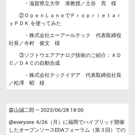
・滋賀県立大学 准教授／土谷 亮 様
②ＯｐｅｎＬａｎｅでＰｒｏｐｒｉｅｔａｒ
ｙＰＤＫ を使ってみた
・株式会社エーアールテック 代表取締役
社長／今村 俊文 様
③ソフトウエアアナログ技術のご紹介：ＡＤ
Ｃ／ＤＡＣの自動合成
・株式会社テックイデア 代表取締役社長
／松澤 昭 様
森山誠二郎 — 2023/06/28 18:00
@everyone 6/26（月）に福岡でハイブリッド開催
したオープンソースEDAフォーラム（第３回）での