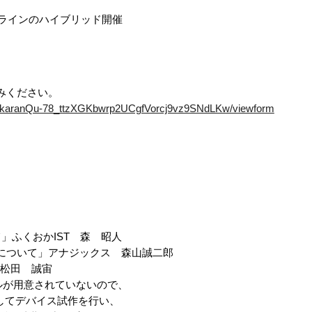
ンラインのハイブリッド開催
込みください。
U-nkaranQu-78_ttzXGKbwrp2UCgfVorcj9vz9SNdLKw/viewform
」ふくおかIST 森 昭人
用について」アナジックス 森山誠二郎
松田 誠宙
が用意されていないので、
してデバイス試作を行い、