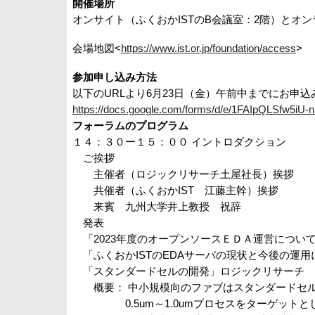
開催場所
オンサイト（ふくおかISTのB会議室：2階）とオ
会場地図<
https://www.ist.or.jp/foundation/access
>
参加申し込み方法
以下のURLより6月23日（金）午前中までにお申
https://docs.google.com/forms/d/e/1FAIpQLSfw5i
フォーラムのプログラム
１４：３０ー１５：００ イントロダクション
ご挨拶
主催者（ロジックリサーチ土屋社長）挨拶
共催者（ふくおかIST 江藤主幹）挨拶
来賓 九州大学井上教授 祝辞
発表
「2023年度のオープンソースＥＤＡ運営について
「ふくおかISTのEDAサーバの現状と今後の運
「スタンダードセルの開発」ロジックリサーチ 
概要： 中小規模向のファブはスタンダードセル
0.5um～1.0umプロセスをターゲットと