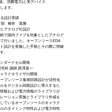
、消費電力)と実デバイス
します。
よる設計実績
部 柳井 貴雅
たアナログIC設計
頼で国内ファブを対象としたアナログ
いました。オープンソースEDA
を実施した手順とその際に明確
す。
ンダードセル開発
科 講師 西澤真一
ャラクタライザの開発
ープンソース集積回路設計が活性化
ジタル回路設計に導入するた
よび電力情報のライブラリが
ョン実施とライブラリ作成を
るオープンソースのキャラク
イミング特性および電力特性