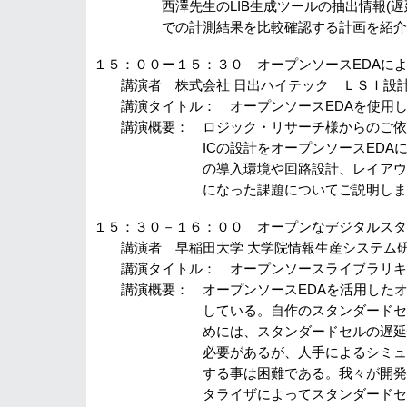
西澤先生のLIB生成ツールの抽出情報(遅延
での計測結果を比較確認する計画を紹介
１５：００ー１５：３０ オープンソースEDAに
講演者 株式会社 日出ハイテック ＬＳＩ設計
講演タイトル： オープンソースEDAを使用し
講演概要： ロジック・リサーチ様からのご依
ICの設計をオープンソースEDAにて行
の導入環境や回路設計、レイアウト設計
になった課題についてご説明しま
１５：３０－１６：００ オープンなデジタルスタ
講演者 早稲田大学 大学院情報生産システム研究
講演タイトル： オープンソースライブラリキ
講演概要： オープンソースEDAを活用したオ
している。自作のスタンダードセルをデ
めには、スタンダードセルの遅延情報お
必要があるが、人手によるシミュレーシ
する事は困難である。我々が開発してい
タライザによってスタンダードセルのタ