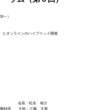
:00～）
室）とオンラインのハイブリッド開催
会 会長：松永 裕介
興財団 主幹：江藤 文香