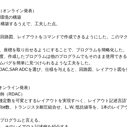
（オンライン発表）
設計環境の構築
構築するうえで、工夫した点。
回路図、レイアウトをコマンドで作成できるようにした。このマクロは
座標を取り出せるようにすることで、プログラムを簡略化した。
、作成したプログラムは他のプログラムでもそのまま使用できる
ムバグを簡単に見つけられるような工夫をした。
C,SAR ADCを選び、仕様を与えると、回路図、レイアウト図
オンライン発表）
計例（RDAC）
を可変とするレイアウトを実現すべく、レイアウト記述言語"SoftWa
部bit数、トランジスタ耐圧組合せ、L, W, 抵抗値等を、1本のレ
プログラムと言える。
、そのレイアウト記述例を紹介する。