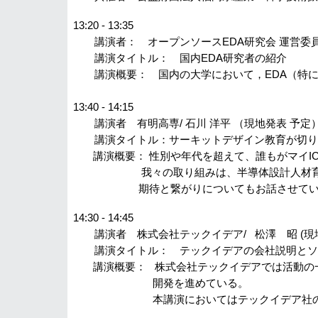
13:20 - 13:35
講演者： オープンソースEDA研究会 運営委員/ 
講演タイトル： 国内EDA研究者の紹介
講演概要： 国内の大学において，EDA（特に
13:40 - 14:15
講演者 有明高専/ 石川 洋平 （
現地発表 予定
講演タイトル：
サーキットデザイン教育が切り
講演概要：
性別や年代を超えて、誰もがマイI
我々の取り組みは、半導体設計人材育成の裾野
期待と繋がりについてもお話させていた
14:30 - 14:45
講演者 株式会社テックイデア/ 松澤 昭 (現
講演タイトル： テックイデアの会社説明とソ
講演概要： 株式会社テックイデアでは活動の一
開発を進めている。
本講演においてはテックイデア社のご紹介と