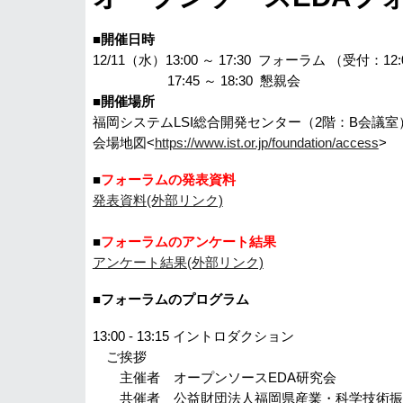
■開催日時
12/11
（水）13:00 ～ 17:30 フォーラム （受付：12
17:45 ～ 18:30 懇親会
■開催場所
福岡システムLSI総合開発センター（2階：B会議
会場地図<
https://www.ist.or.jp/foundation/access
>
■
フォーラムの発表
資料
発表資料(外部リンク)
■
フォーラムの
アンケート結果
アンケート結果(外部リンク)
■フォーラムのプログラム
13:00 - 13:15 イントロダクション
ご挨拶
主催者 オープンソースEDA研究
共催者 公益財団法人福岡県産業・科学技術振