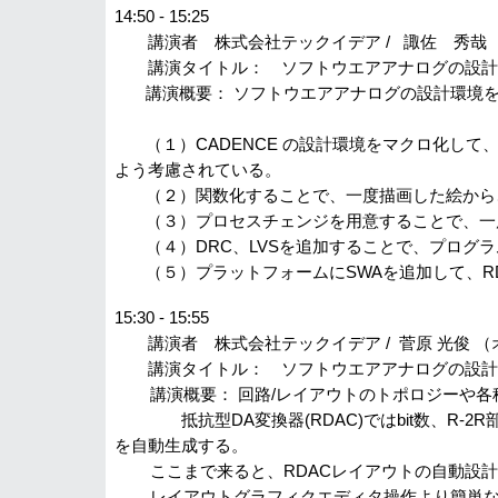
14:50 - 15:25
講演者 株式会社テックイデア / 諏佐 秀哉 
講演タイトル： ソフトウエアアナログの
講演概要： ソフトウエアアナログの設計環境を
（１）CADENCE の設計環境をマクロ化して、
よう考慮されている。
（２）関数化することで、一度描画した絵から、
（３）プロセスチェンジを用意することで、一度
（４）DRC、LVSを追加することで、プログラ
（５）プラットフォームにSWAを追加して、RDA
15:30 - 15:55
講演者 株式会社テックイデア / 菅原 光俊 （
講演タイトル： ソフトウエアアナログの設
講演概要： 回路/レイアウトのトポロジーや各種定数
抵抗型DA変換器(RDAC)ではbit数、R-2R
を自動生成する。
ここまで来ると、RDACレイアウトの自動設計
レイアウトグラフィクエディタ操作より簡単な