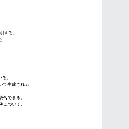
説明する。
も
ている。
いて生成される
統合できる。
例について、