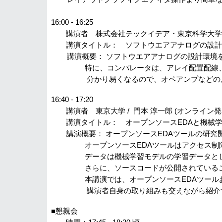
16:00 - 16:25
講演者 株式会社テックイデア・東京科学大学非常勤
講演タイトル： ソフトウエアアナログの設計例
講演概要： ソフトウエアアナログの設計環境を使
特に、コンパレータは、アレイ配置配線、アレ
分かり易くなるので、オペアンプなどのよう
16:40 - 17:20
講演者 東京大学 / 門本 淳一郎 (オンライン発
講演タイトル： オープンソースEDAと機
講演概要： オープンソースEDAツールの研究
オープンソースEDAツールはアクセス制限が
データは機械学習モデルの学習データとし
さらに、ソースコードが公開されていることに
本講演では、オープンソースEDAツールおよ
講演者自身の取り組みも交えながら紹介
■懇親会