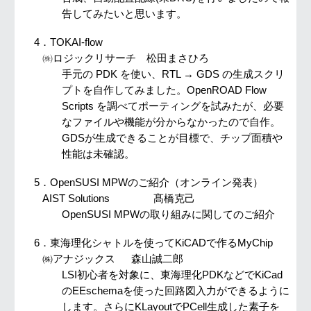
告してみたいと思います。
4．
TOKAI-flow
㈱
ロジックリサーチ 松田まさひろ
手元の PDK を使い、RTL → GDS の生成スクリ
プトを自作してみました。OpenROAD Flow
Scripts を調べてポーティングを試みたが、必要
なファイルや機能が分からなかったので自作。
GDSが生成できることが目標で、チップ面積や
性能は未確認。
5．
OpenSUSI MPWのご紹介（オンライン発表）
AIST Solutions
髙橋克己
OpenSUSI MPWの取り組みに関してのご紹介
6．
東海理化シャトルを使ってKiCADで作るMyChip
㈱アナジックス
森山誠二郎
LSI初心者を対象に、東海理化PDKなどでKiCad
のEEschemaを使った回路図入力ができるように
します。さらにKLayoutでPCell生成した素子を