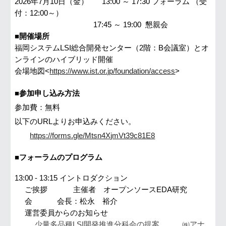
202
6
年
7
月
10
日（
金
）
13:00 ～ 17:
30
フォーラム （受
付：12:00～）
17:
45
～
19:00
懇親会
■開催場所
福岡システムLSI総合開発センター（2階：B会議室）とオ
ンラインのハイブリッド開催
会場地図<
https://www.ist.or.jp/foundation/access
>
■参加申し込み方法
参加費：無料
以下のURLよりお申込みください。
https://forms.gle/Mtsn4XjmVt39c81E8
■フォーラムのプログラム
13:00 - 13:1
5
イントロダクション
ご挨拶
主催者 オープンソースEDA研究
会 会長：松永 裕介
運営委員からのお知らせ
少量多品種LSI開発推進分科会の提案
㈱アナ