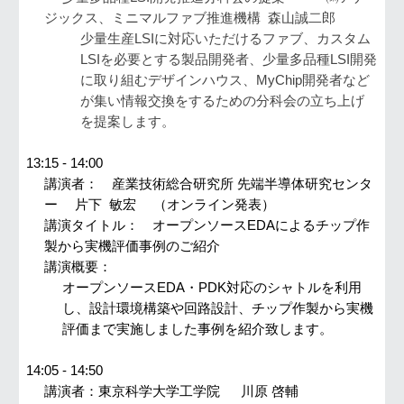
ジックス、ミニマルファブ推進機構
森山誠二郎
少量生産LSIに対応いただけるファブ、カスタム
LSIを必要とする製品開発者、少量多品種LSI開発
に取り組むデザインハウス、MyChip開発者など
が集い情報交換をするための分科会の立ち上げ
を提案します。
13:1
5
- 1
4:00
講演者：
産業技術総合研究所 先端半導体研究センタ
ー
片下 敏宏
（オンライン発表）
講演タイトル：
オープンソースEDAによるチップ作
製から実機評価事例のご紹介
講演概要：
オープンソースEDA・PDK対応のシャトルを利用
し、設計環境構築や回路設計、チップ作製から実機
評価まで実施しました事例を紹介致します。
14:
05
- 14:
50
講演者：
東京科学大学工学院
川原 啓輔