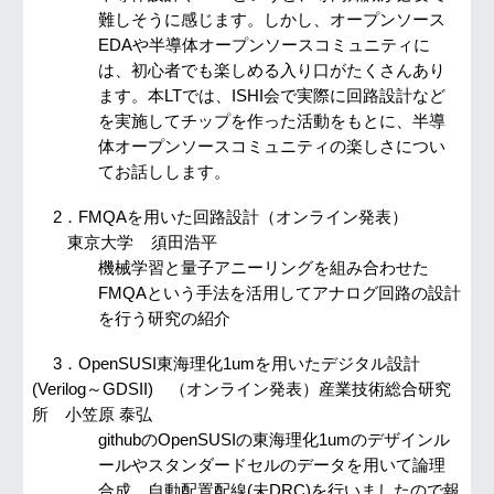
難しそうに感じます。しかし、オープンソース
EDAや半導体オープンソースコミュニティに
は、初心者でも楽しめる入り口がたくさんあり
ます。本LTでは、ISHI会で実際に回路設計など
を実施してチップを作った活動をもとに、半導
体オープンソースコミュニティの楽しさについ
てお話しします。
2．
FMQAを用いた回路設計（オンライン発表）
東京大学 須田浩平
機械学習と量子アニーリングを組み合わせた
FMQAという手法を活用してアナログ回路の設計
を行う研究の紹介
3．OpenSUSI東海理化1umを用いたデジタル設計
(Verilog～GDSII)
（オンライン発表）
産業技術総合研究
所 小笠原 泰弘
githubのOpenSUSIの東海理化1umのデザインル
ールやスタンダードセルのデータを用いて論理
合成、自動配置配線(未DRC)を行いましたので報