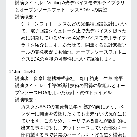
講演タイトル：
Verilog-A光デバイスモデルライブラリ
とオープンソースフォトニクスEDAへの展望
講演概要：
シリコンフォトニクスなどの光集積回路設計におい
て、電子回路シミュレータ上で光デバイスを扱うた
めに開発しているVerilog-A光デバイスモデルライブ
ラリを紹介します。あわせて、関連する設計支援ツ
ールの開発状況にも触れ、オープンソースフォトニ
クスEDAの今後の可能性について議論します。
14:55
- 15:
40
講演者：
多摩川精機株式会社 丸山 裕史、牛草 遼平
講演タイトル：
半導体設計技術の習得の取組みとオー
プンソースEDAを用いた設計・試作トライアル
講演概要：
カスタムASICの開発費は年々増加傾向にあり、ベ
ンダーに開発を委託したくても出来ない状況が生じ
ています。このため、ユーザである自社が設計的に
出来る事を増やし、アウトソースしていた部分を一
部内製する事で開発のハードルを下げる道を模索し