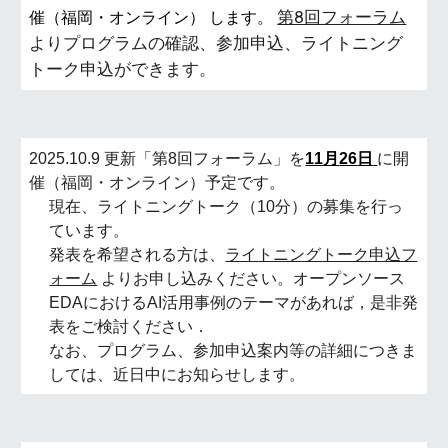
第8回フォーラム
催（福岡・オンライン）
します。
よりプログラムの確認、参加申込、ライトニング
トーク申込ができます。
2025.10.9
更新「第
8
回フォーラム」を
11
月
26
日
に開
催（福岡・オンライン）予定です。
現在、ライトニングトーク（
10分
）の募集を行っ
ています。
発表を希望される方は、
ライトニングトーク申込フ
ォーム
よりお申し込みください。オープンソース
EDA
における
AI
活用事例のテーマがあれば，是非発
表をご検討ください．
なお、プログラム、参加申込案内等の詳細につきま
しては、
近日中に
お知らせします。