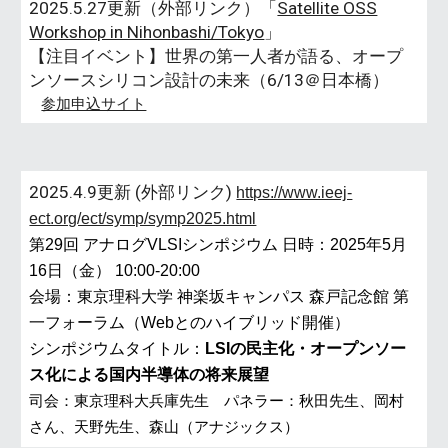
2025.5.27更新（外部リンク）
「
Satellite OSS
Workshop in Nihonbashi/Tokyo
」
【注目イベント】世界の第一人者が語る、オープ
ンソースシリコン設計の未来（6/13＠日本橋）
参加申込サイト
202
5
.
4
.
9
更新 (外部リンク)
https://www.ieej-
ect.org/ect/symp/symp2025.html
第29回 アナログVLSIシンポジウム 日時：2025年5月
16日（金） 10:00-20:00
会場：東京理科大学 神楽坂キャンパス 森戸記念館 第
一フォーラム（Webとのハイブリッド開催）
シンポジウムタイトル：
LSIの民主化・オープンソー
ス化による国内半導体の将来展望
司会：東京理科大兵庫先生 パネラー：秋田先生、岡村
さん、天野先生、森山（アナジックス）